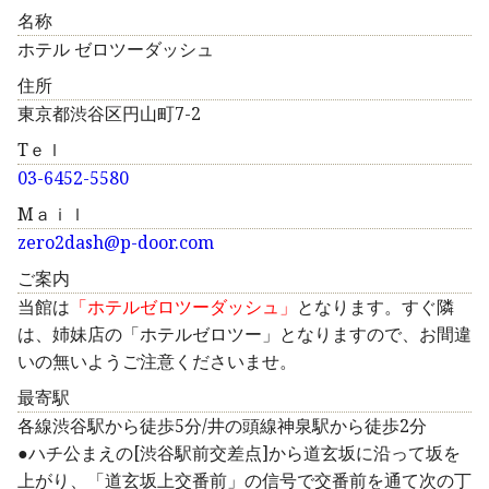
名称
ホテル ゼロツーダッシュ
住所
東京都渋谷区円山町7-2
Tｅｌ
03-6452-5580
Mａｉｌ
zero2dash@p-door.com
ご案内
当館は
「ホテルゼロツーダッシュ」
となります。すぐ隣
は、姉妹店の「ホテルゼロツー」となりますので、お間違
いの無いようご注意くださいませ。
最寄駅
各線渋谷駅から徒歩5分/井の頭線神泉駅から徒歩2分
●ハチ公まえの[渋谷駅前交差点]から道玄坂に沿って坂を
上がり、「道玄坂上交番前」の信号で交番前を通て次の丁