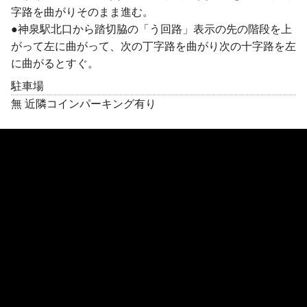
字路を曲がりそのまま進む。
●神泉駅北口から踏切脇の「う回路」表示の先の階段を上
がって左に曲がって、次の丁字路を曲がり次の十字路を左
に曲がるとすぐ。
駐車場
無 近隣コインパーキング有り